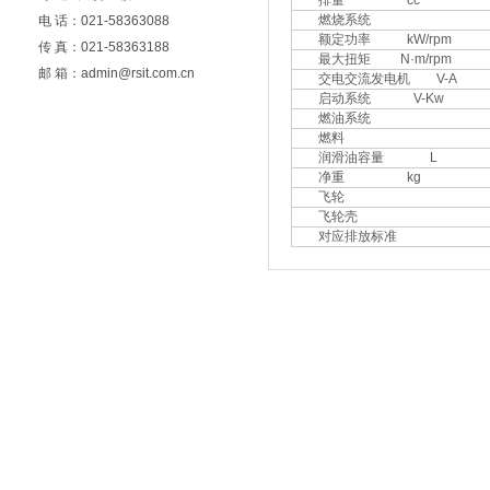
排量 cc
燃烧系统
电 话：021-58363088
额定功率 kW/rpm
传 真：021-58363188
最大扭矩 N·m/rpm
邮 箱：admin@rsit.com.cn
交电交流发电机 V-A
启动系统 V-Kw
燃油系统
燃料
润滑油容量 L
净重 kg
飞轮
飞轮壳
对应排放标准