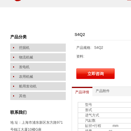
S4Q2
产品分类
挖掘机
产品规格:
S4Q2
资料:
物流机械
发电机
立即咨询
农用机械
船用发动机
产品附件
产品详情
其他
型号
形式
联系我们
进气方式
汽缸数
地 址：上海市浦东新区东方路971
缸径×行程 mm
号钱江大厦10楼G座