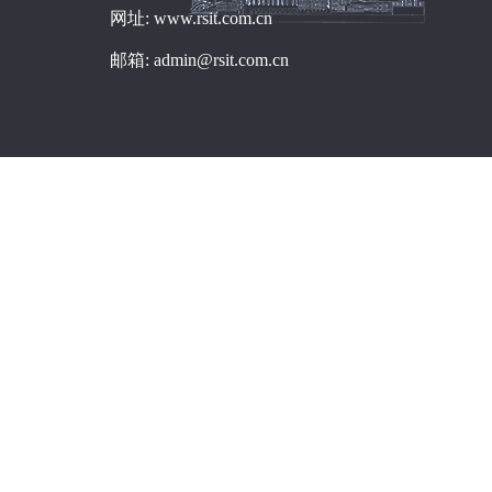
网址: www.rsit.com.cn
邮箱: admin@rsit.com.cn