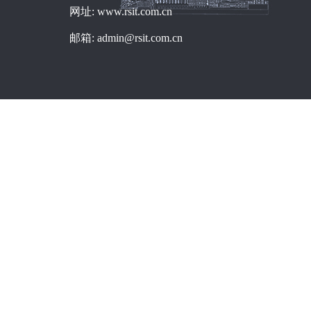
网址: www.rsit.com.cn
邮箱: admin@rsit.com.cn