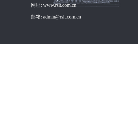
网址: www.rsit.com.cn
邮箱: admin@rsit.com.cn