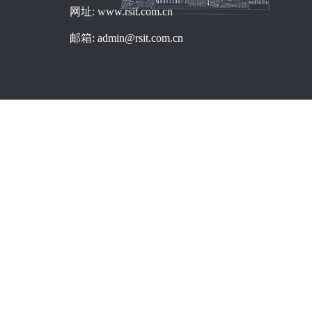
网址: www.rsit.com.cn
邮箱: admin@rsit.com.cn