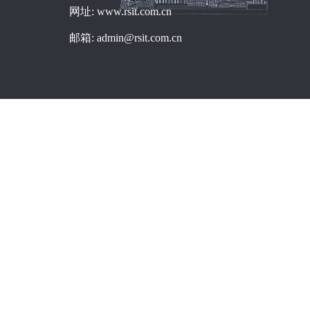
网址: www.rsit.com.cn
邮箱: admin@rsit.com.cn