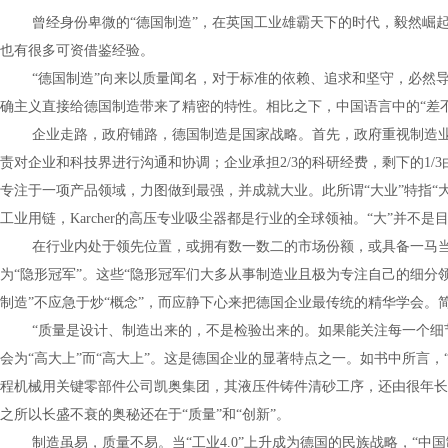
曾经身份卑微的
“
德国制造
”
，在英国工业雄霸天下的时代，毅然崛
也有很多可资借鉴经验。
“
德国制造
”
向来以质量闻名，对于标准的依赖、追求和坚守，必然
确主义直接给德国制造带来了精密的特性。相比之下，中国语言中的
“
差
企业走路，政府铺路，德国制造是国家战略。首先，政府重视制造
责对企业和科技界进行沟通和协调；企业承担
2/3
的科研经费，剩下的
1/3
专注于一项产品领域，力图做到最强，并成就大业。此所谓
“
大业
”
特指
“
工业用链，
Karcher
的高压专业吸尘器都是行业的全球领袖。
“
大
”
并不是
在行业内处于领先位置，或拥有数一数二的市场份额，或具备一马
为
“
隐形冠军
”
。这些
“
隐形冠军们大多从事制造业且极为专注自己的细分
制造
”
不应急于炒
“
概念
”
，而应静下心来把德国企业最传统的精华学会。
“
质量是设计、制造出来的，不是检验出来的。如果能关注每一个细
会为
“
高大上
”
而
“
高大上
”
。这是德国企业的显著特点之一。如书中所言，
程机械用关键零部件公司凯奥集团，其液压件铸件清砂工序，还由很年长
之所以长盛不衰的奥秘还在于
“
质量
”
和
“
创新
”
。
制造虽易，质量不易。当
“
工业
4.0”
上升成为德国的民族战略，
“
中国