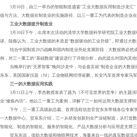
3
月
10
日，由三一举办的智能制造盛宴
“
工业大数据应用制造沙龙汇
”
值与方法、大数据在制造业的实施路径、以三一重工为代表的制造企业在
工业大数据提升制造业
3
月
10
日下午，出席本次活动的清华大学数据科学研究院工业大数据
讲。陆薇认为，工业大数据的本质是
“
数据驱动的工业升级
”
，即通过大数
结合中国制造
2025
战略和国内制造业所处发展阶段，大数据将必然
例，对三一重工的
“
基础数据
”
建设进行了详细分析，由此提出对国内其他
当晚举行的
“
无界智客
”
晚间沙龙中，与会嘉宾就
“
制造企业的大数据
东东，美国国家仪器（
NI
）工业物联网经理崔鹏，长安汽车首席专家马
三一的大数据应用实践
3
月
11
日上午，李杰教授发表了题为《不可见世界的竞争》的主题演
业
“
修炼内功
”
。他以三一重工为案例，详解了三一如何运用大数据支撑转
下午，三一重工高级副总裁、首席流程信息官贺东东带领各位专家
一大数据中心。贺东东介绍，三一从研发创新到全产业链制造，从打造数
智能化、制造的智能化、服务的智能化、产品大数据分析与应用是支撑三
贺东东说，借助大数据和物联网技术，海量来自一线的真实数据流