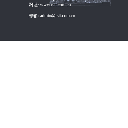
网址: www.rsit.com.cn
邮箱: admin@rsit.com.cn