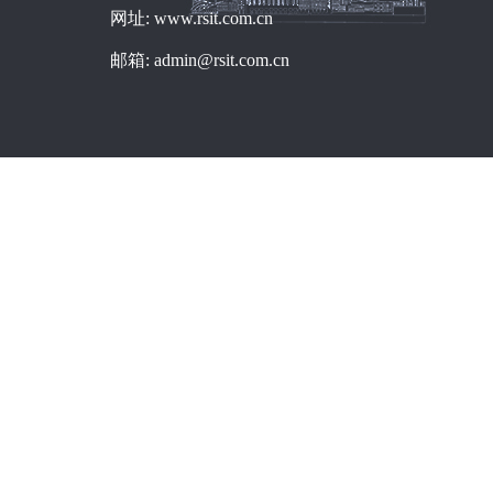
网址: www.rsit.com.cn
邮箱: admin@rsit.com.cn