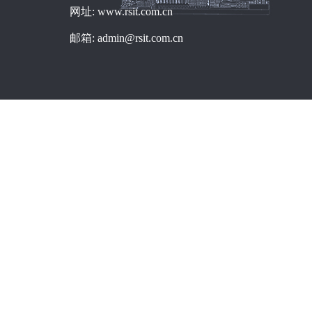
网址: www.rsit.com.cn
邮箱: admin@rsit.com.cn