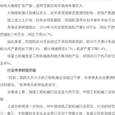
纷纷大规模扩张产能，进而导致目前市场保有量巨大。
大规模刺激计划难以长久，近年来受国家宏观调控影响，房地产新建
据上述人士介绍，目前全球装载机、挖掘机需求分别为每年30余万台
东海证券研报指出，2014年10月全国挖掘机产量8.34万台，同比下滑9.
挖掘机7.98万台，同比下滑16.7%。
如此来看，挖掘机在10月份供过于求的局面加剧，前10个月累计形成库
机10月产量同比下降2.2%，累计增速降至9.7%；机床产量下降1.4%。
混凝土机械曾是工程机械盈利能力最强的产品，但现在日子也不好过
足40%。
行业寻求转型升级
“目前，我国大大小小的工程机械企业超过千家，未来很多企业要倒
活到最后。”有券商分析师如是表示。
从整体上看，我国工程机械行业还是大而不强。中国工程机械工业协会
验。
上述分析师进一步指出，对中国传统工程机械行业而言，行业的转型
三一重工、中联重科等龙头企业早已开启了突围之路，各家公司所选模式