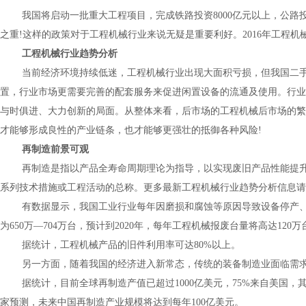
我国将启动一批重大工程项目，完成铁路投资
8000
亿元以上，公路
之重
!
这样的政策对于工程机械行业来说无疑是重要利好。
2016
年工程机
工程机械行业趋势分析
当前经济环境持续低迷，工程机械行业出现大面积亏损，但我国二
置，行业市场更需要完善的配套服务来促进闲置设备的流通及使用。行业
与时俱进、大力创新的局面。从整体来看，后市场的工程机械后市场的繁
才能够形成良性的产业链条，也才能够更强壮的抵御各种风险
!
再制造前景可观
再制造是指以产品全寿命周期理论为指导，以实现废旧产品性能提
系列技术措施或工程活动的总称。更多最新工程机械行业趋势分析信息请
有数据显示，我国工业行业每年因磨损和腐蚀等原因导致设备停产
为
650
万—
704
万台，预计到
2020
年，每年工程机械报废台量将高达
120
万
据统计，工程机械产品的旧件利用率可达
80%
以上。
另一方面，随着我国的经济进入新常态，传统的装备制造业面临需
据统计，目前全球再制造产值已超过
1000
亿美元，
75%
来自美国，
家预测，未来中国再制造产业规模将达到每年
100
亿美元。