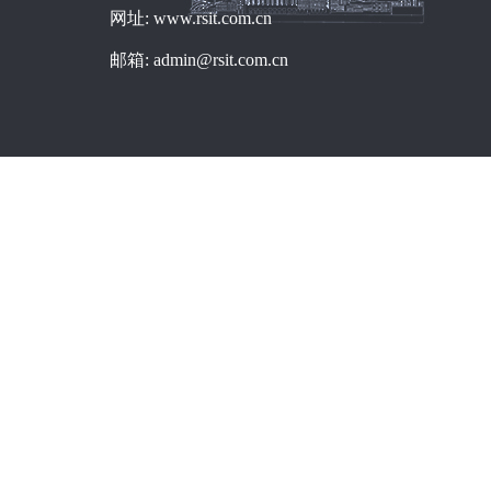
网址: www.rsit.com.cn
邮箱: admin@rsit.com.cn