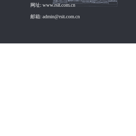
网址: www.rsit.com.cn
邮箱: admin@rsit.com.cn