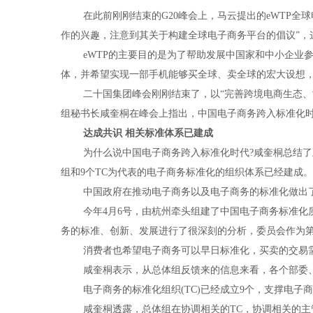
在此前刚刚结束的
G20
峰会上，马云提出的
eWTP
全球
作的兴趣，注意到其关于构建全球电子商务平台的倡议”，
eWTP的主要目的是为了帮助发展中国家和中小企
体，并希望实现一部手机能够买全球、卖全球的宏大设想
二十国集团峰会刚刚结束了，以“完善跨境电商生态
组秘书长咸奎桐在峰会上指出，中国电子商务跨入标准化
达成共识 相关标准体系已建成
为什么说中国电子商务跨入标准化时代
?
咸奎桐总结了
组和
9
个
TC
为代表的电子商务标准化的组织体系已经建成。
中国政府在推动电子商务以及电子商务的标准化做出
今年
4
月
6
号，由杭州牵头组建了中国电子商务标准化
务的标准、创新、发展进行了很深刻的分析，委员会作为
消费者也希望电子商务可以早日标准化，买卖的交易
咸奎桐表示，从总体组反馈来的信息来看，各个部委
电子商务的标准化组织
(TC)
已经成立
9
个，支撑电子商
咸奎桐透露，总体组在协调相关的
TC
，协调相关的主