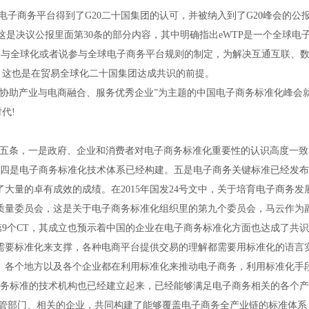
电子商务平台得到了
G20
二十国集团的认可，并被纳入到了
G20
峰会的公
这是决议公报里面第
30
条的部分内容，其中明确指出
eWTP
是一个全球电
业参与全球化或者说参与全球电子商务平台规则的制定，为解决互通互联、
，这也是在贸易全球化二十国集团达成共识的前提。
、协助产业与电商融合、服务优秀企业”为主题的中国电子商务标准化峰会
时代
!
五条，一是政府、企业和消费者对电子商务标准化重要性的认识高度一致
四是电子商务标准化技术体系已经构建。五是电子商务关键标准已经发布
了大量的卓有成效的成绩。在
2015
年国发
24
号文中，关于培育电子商务发
质量委员会，这是关于电子商务标准化组织里的第九个委员会，马云作为
第
9
个
CT
，其成立也预示着中国的企业在电子商务标准化方面也达成了共识
需要标准化来支撑，各种电商平台提供交易的理解都需要用标准化的语言
、各个地方以及各个企业都在利用标准化来推动电子商务，利用标准化手
务标准的技术机构也已经建立起来，已经能够满足电子商务相关的各个产
管部门、相关的企业，共同构建了能够覆盖电子商务全产业链的标准体系