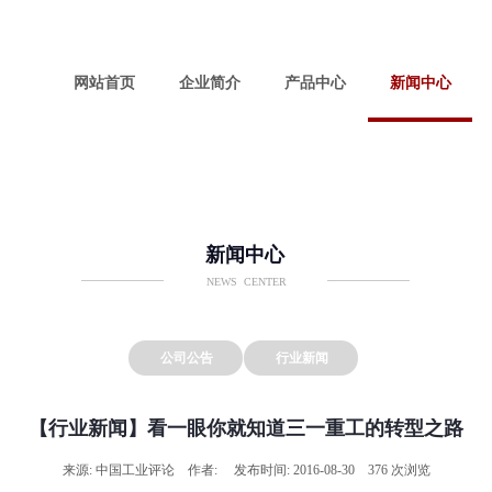
网站首页
企业简介
产品中心
新闻中心
新闻中心
NEWS CENTER
公司公告
行业新闻
【行业新闻】看一眼你就知道三一重工的转型之路
来源: 中国工业评论 作者: 发布时间: 2016-08-30 376 次浏览