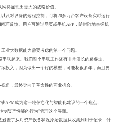
联网将显现出更大的战略价值。
互以及对设备的远程控制，可将
20
多万台客户设备实时运行
期闭环反馈。用户可通过网页或手机
APP
，随时随地掌握机
立工业大数据能力需要考虑的第一个问题。
该串联起来。我们整个串联工作还有非常漫长的路要走。
持续投入，因为做出一个好的模型，可能花很多年，而且要
多视角，最终导向了革命性的商业机会。
”或
APM
成为这一轮信息化与智能化建设的一个焦点。
控制资产性能的行为”管理这个层面。
法涵盖了从对资产设备状况原始数据从收集到用于记录、计