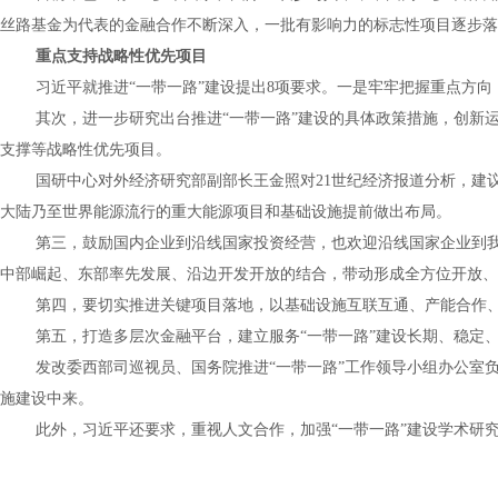
丝路基金为代表的金融合作不断深入，一批有影响力的标志性项目逐步落
重点支持战略性优先项目
习近平就推进“一带一路”建设提出
8
项要求。一是牢牢把握重点方向
其次，进一步研究出台推进“一带一路”建设的具体政策措施，创新
支撑等战略性优先项目。
国研中心对外经济研究部副部长王金照对
21
世纪经济报道分析，建
大陆乃至世界能源流行的重大能源项目和基础设施提前做出布局。
第三，鼓励国内企业到沿线国家投资经营，也欢迎沿线国家企业到我
中部崛起、东部率先发展、沿边开发开放的结合，带动形成全方位开放、
第四，要切实推进关键项目落地，以基础设施互联互通、产能合作
第五，打造多层次金融平台，建立服务“一带一路”建设长期、稳定
发改委西部司巡视员、国务院推进“一带一路”工作领导小组办公室
施建设中来。
此外，习近平还要求，重视人文合作，加强“一带一路”建设学术研