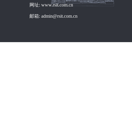
网址: www.rsit.com.cn
邮箱: admin@rsit.com.cn