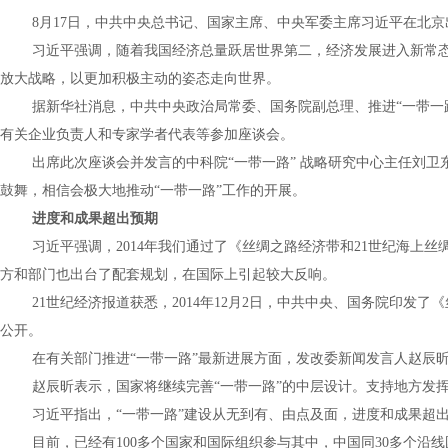
8月
17
日，中共中央总书记、国家主席、中央军委主席习近平在北京
习近平强调，随着我国经济总量跃居世界第二，经济发展进入新常
放大战略，以更加积极主动的姿态走向世界。
据新华社消息，中共中央政治局常委、国务院副总理、推进“一带一
有关企业负责人和专家学者代表等参加座谈会。
出席此次座谈会并发言的中科院“一带一路” 战略研究中心主任刘卫
鼓舞，相信会极大地推动“一带一路”工作的开展。
进度和成果超出预期
习近平强调，
2014
年我们通过了《丝绸之路经济带和
21
世纪海上丝
方和部门也出台了配套规划，在国际上引起较大反响。
21世纪经济报道获悉，
2014
年
12
月
2
日，中共中央、国务院印发了《
公开。
在有关部门推进“一带一路”最新进展方面，发改委新闻发言人赵辰
赵辰昕表示，国家将继续完善“一带一路”的中层设计。支持地方发
习近平指出，“一带一路”建设从无到有、由点及面，进度和成果超
目前，已经有
100
多个国家和国际组织参与其中，中国同
30
多个沿线