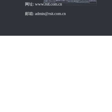
网址: www.rsit.com.cn
邮箱: admin@rsit.com.cn