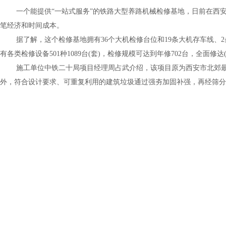
一个能提供“一站式服务”的铁路大型养路机械检修基地，日前在西
笔经济和时间成本。
据了解，这个检修基地拥有
36
个大机检修台位和
19
条大机存车线、
2
有各类检修设备
501
种
1089
台
(
套
)
，检修规模可达到年修
702
台，全面修达
施工单位中铁二十局项目经理周占武介绍，该项目原为西安市北郊
外，符合设计要求、可重复利用的建筑垃圾通过强夯加固补强，再经筛分