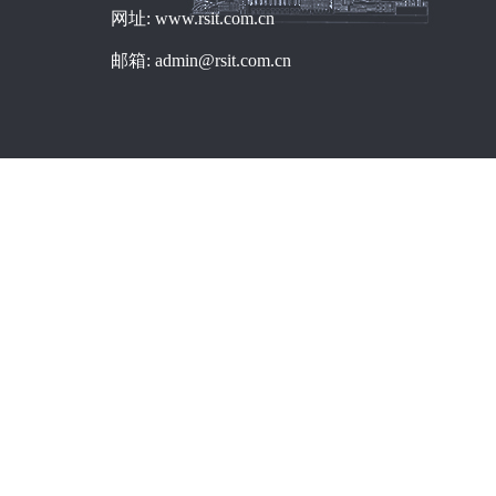
网址: www.rsit.com.cn
邮箱: admin@rsit.com.cn