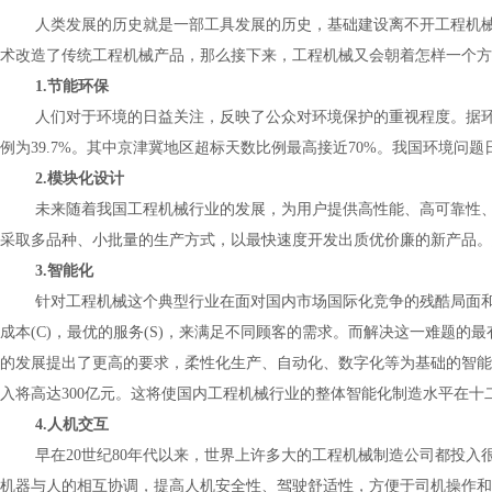
人类发展的历史就是一部工具发展的历史，基础建设离不开工程机
术改造了传统工程机械产品，那么接下来，工程机械又会朝着怎样一个方
1.
节能环保
人们对于环境的日益关注，反映了公众对环境保护的重视程度。据
例为
39.7%
。其中京津冀地区超标天数比例最高接近
70%
。我国环境问题
2.
模块化设计
未来随着我国工程机械行业的发展，为用户提供高性能、高可靠性
采取多品种、小批量的生产方式，以最快速度开发出质优价廉的新产品。
3.
智能化
针对工程机械这个典型行业在面对国内市场国际化竞争的残酷局面
成本
(C)
，最优的服务
(S)
，来满足不同顾客的需求。而解决这一难题的最有
的发展提出了更高的要求，柔性化生产、自动化、数字化等为基础的智能
入将高达
300
亿元。这将使国内工程机械行业的整体智能化制造水平在十
4.
人机交互
早在
20
世纪
80
年代以来，世界上许多大的工程机械制造公司都投入很
机器与人的相互协调，提高人机安全性、驾驶舒适性，方便于司机操作和