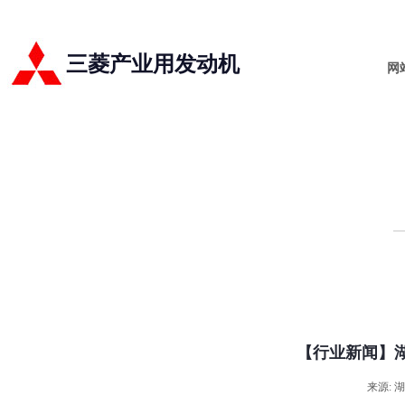
三菱产业用发动机
网
【行业新闻】湖
来源: 