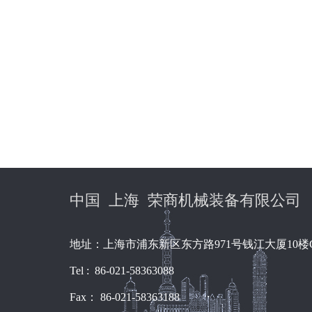
中国 上海 荣商机械装备有限公司
地址：上海市浦东新区东方路971号钱江大厦10楼
Tel : 86-021-58363088
Fax： 86-021-58363188