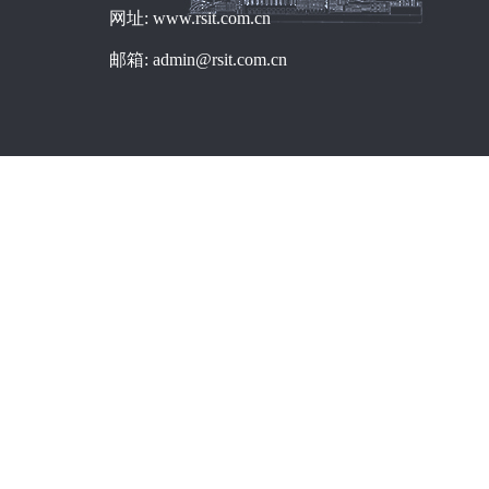
网址: www.rsit.com.cn
邮箱: admin@rsit.com.cn