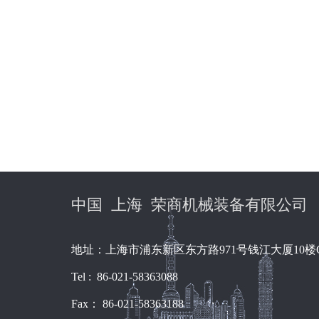
中国 上海 荣商机械装备有限公司
地址：上海市浦东新区东方路971号钱江大厦10楼
Tel : 86-021-58363088
Fax： 86-021-58363188