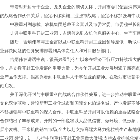
带着对开封骨干企业、龙头企业的亲切关怀，开封市委书记吉炳伟
的战略合作伙伴关系，坚定不移实施工业强市战略，坚定不移加强与中联
中联重科副总裁、农机集团总裁王金富以及市委常委、市委秘书长
走进中联重科开封工业园，吉炳伟来到农机信息服务中心、生产车间
随后，吉炳伟等与王金富以及中联重科开封工业园领导座谈，听取
业解决问题的任务安排部署到具体责任人和对口服务部门。
吉炳伟在讲话中说，很高兴看到今年以来在经济下行压力持续增大
业，是支撑开封工业发展的重要力量，为今年开封工业发展增添了新亮点
业产品作支撑。很高兴看到中联重科人干事创业的精神。在激烈市场竞争
刻启发。
关于深化开封与中联重科的战略合作伙伴关系，进一步推动中联重科
文化双轮驱动，建设新型工业化城市和国际文化旅游名城。产业发展不够
不移加强与中联重科的深入合作。中联重科是开封可以信赖的重要战略合
合作结出了丰硕成果。开封的干部也将以人品做信誉、做环境、做形象，
展小麦机、玉米机的销售市场
;
全力以赴支持高端大马力拖拉机生产基地
工业园
)
建设，进一步把中联重科开封工业园做大做强
;
支持农业机械化精