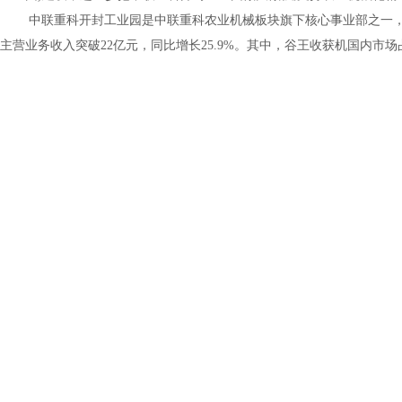
中联重科开封工业园是中联重科农业机械板块旗下核心事业部之一
主营业务收入突破
22
亿元，同比增长
25.9%
。其中，谷王收获机国内市场