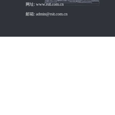
网址: www.rsit.com.cn
邮箱: admin@rsit.com.cn