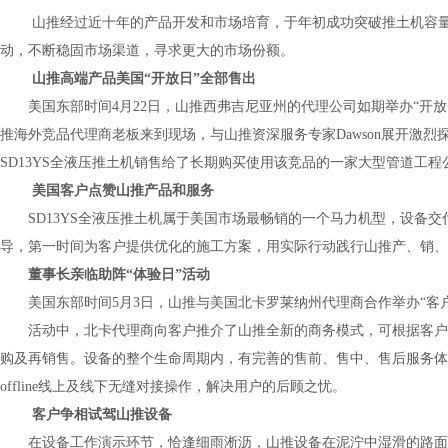
山推经过近十年的产品开发和市场培育，于年初成功突破推土机容
动，不断稳固市场渠道，寻求更大的市场份额。
山推高端产品美国“开放日”全部售出
美国东部时间
4
月
22
日，山推西弗吉尼亚州的代理公司如期举办“开放
推海外竞品代理商老板来到现场，与山推资深服务专家
Dawson
展开激烈
SD13YS
全液压推土机销售给了长期购买使用该竞品的一家大型管道工程
美国客户点赞山推产品和服务
SD13YS
全液压推土机属于美国市场最畅销的一个马力机型，设备交
导，第一时间为客户提供优化的施工方案，用实际行动践行山推产、销、
董事长亲临助阵“体验日”活动
美国东部时间
5
月
3
日，山推与美国北卡罗莱纳州代理商合作举办“客
活动中，北卡代理商向客户推介了山推全新的商务模式，可根据客户要
购及再销售。设备的整个生命周期内，有完善的售前、售中、售后服务体
offline
线上及线下无缝对接操作，解决用户的后顾之忧。
客户争相试驾山推设备
在设备工作演示环节，恰逢细雨淅沥，山推设备在泥泞中湿滑的路面表