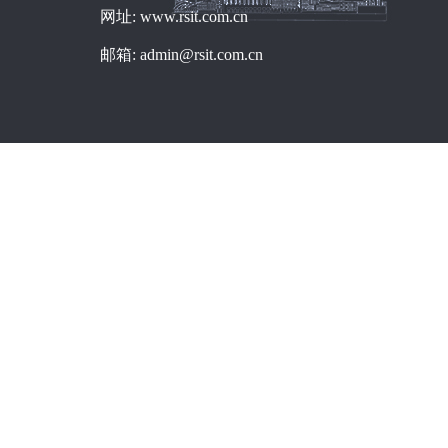
网址: www.rsit.com.cn
邮箱: admin@rsit.com.cn