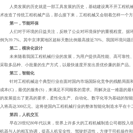
人类发展的历史就是一部工具发展的历史，基础建设离不开工程机
术改造了传统工程机械产品，那么接下来，工程机械又会朝着怎样一个方
第一，节能环保
人们对于环境的日益关注，反映了公众对环境保护的重视程度。据
例为
39.7%
。其中京津冀地区超标天数比例最高接近
70%
。我国环境问题
第二，模块化设计
未来随着我国工程机械行业的发展，为用户提供高性能、高可靠性
采取多品种、小批量的生产方式，以最快速度开发出质优价廉的新产品。
第三，智能化
针对工程机械这个典型行业在面对国内市场国际化竞争的残酷局面
成本
(C)
，最优的服务
(S)
，来满足不同顾客的需求。而解决这一难题的最有
的发展提出了更高的要求，柔性化生产、自动化、数字化等为基础的智能
入将高达
300
亿元。这将使国内工程机械行业的整体智能化制造水平在十
第四，人机交互
早在
20
世纪
80
年代以来，世界上许多大的工程机械制造公司都投入很
机器与人的相互协调，提高人机安全性、驾驶舒适性，方便于司机操作和