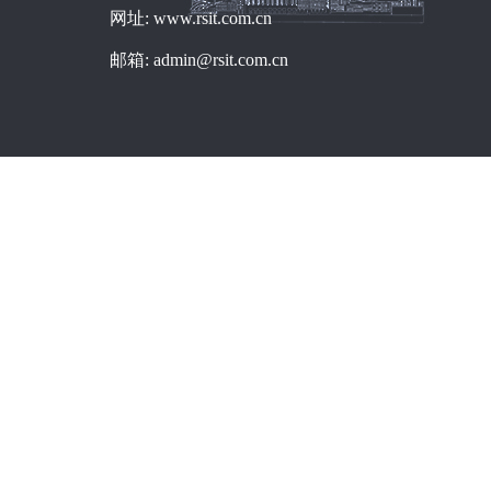
网址: www.rsit.com.cn
邮箱: admin@rsit.com.cn