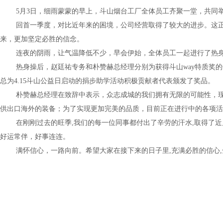
5月
3
日，细雨蒙蒙的早上，斗山烟台工厂全体员工齐聚一堂，共同举
回首一季度，对比近年来的困境，公司经营取得了较大的进步。这
来，更加坚定必胜的信念。
连夜的阴雨，让气温降低不少，早会伊始，全体员工一起进行了热
热身操后，赵廷祐专务和朴赞赫总经理分别为获得斗山
way
特质奖的
总为
4.15
斗山公益日启动的捐步助学活动积极贡献者代表颁发了奖品。
朴赞赫总经理在致辞中表示，众志成城的我们拥有无限的可能性，
供出口海外的装备；为了实现更加完美的品质，目前正在进行中的各项活
在刚刚过去的旺季
,
我们的每一位同事都付出了辛劳的汗水
,
取得了近
好运常伴，好事连连。
满怀信心，一路向前。希望大家在接下来的日子里
,
充满必胜的信心
,