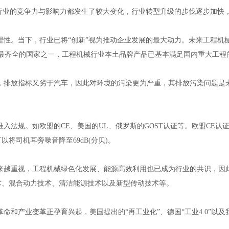
、行业的竞争力与影响力都发生了较大变化，行业转型升级的步伐逐步加快
理性。当下，行业已将“创新”视为推动企业发展的最大动力。未来工程机
最齐全的国家之一，工程机械行业本土品牌产品已基本满足国内重大工程
，排放指标又劣于汽车，因此对环境的污染更为严重，其排放污染问题是
准入法规。如欧盟的
CE
、美国的
UL
、俄罗斯的
GOST
认证等。欧盟
CE
认
可以将司机耳旁噪音降至
69dB(
分贝
)
。
来越重视，工程机械绿色化发展、能源高效利用也已成为行业的共识，因
术、混合动力技术、清洁能源技术以及新型传动技术等。
命和产业变革正孕育兴起，美国提出的“再工业化”、德国“工业
4.0
”以及