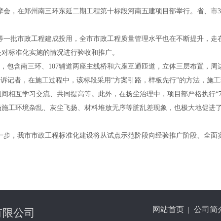
摩会，在郑州南三环东延二期工程第十标段河南五建项目部举行。省、市
3
等一批市政工程建成投用，全市市政工程质量管理水平也在不断提升，走
是对标准化实施的情况进行验收和推广。
，包含南三环、
107
辅道两座主线桥和六座互通匝道，立体三层布置，周
告诉记者，在施工过程中，该标段采用“方案引路，样板先行”的方法，施
间相互学习交流、共同提高等。此外，在扬尘治理中，项目部严格执行“
场施工环境杂乱、灰尘飞扬、材料堆放无序等脏乱差现象，也极大地促进
一步，我市市政工程标准化建设将从试点示范阶段向经验推广阶段、全面
网站首页
公司简
|
有限公司