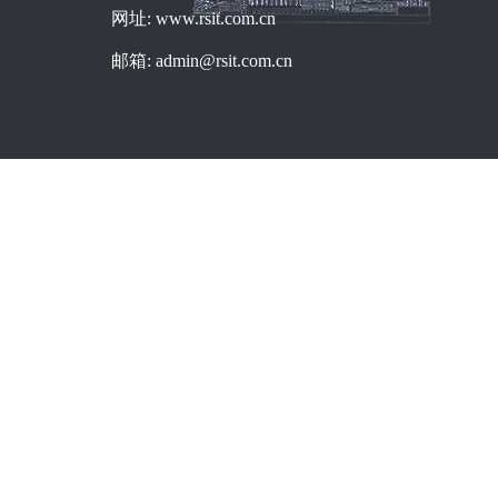
网址: www.rsit.com.cn
邮箱: admin@rsit.com.cn