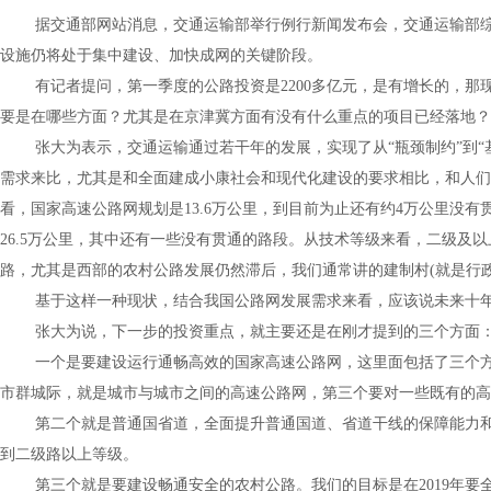
据交通部网站消息，交通运输部举行例行新闻发布会，交通运输部综
设施仍将处于集中建设、加快成网的关键阶段。
有记者提问，第一季度的公路投资是
2200
多亿元，是有增长的，那
要是在哪些方面？尤其是在京津冀方面有没有什么重点的项目已经落地？
张大为表示，交通运输通过若干年的发展，实现了从“瓶颈制约”到
需求来比，尤其是和全面建成小康社会和现代化建设的要求相比，和人们
看，国家高速公路网规划是
13.6
万公里，到目前为止还有约
4
万公里没有
26.5
万公里，其中还有一些没有贯通的路段。从技术等级来看，二级及以
路，尤其是西部的农村公路发展仍然滞后，我们通常讲的建制村
(
就是行
基于这样一种现状，结合我国公路网发展需求来看，应该说未来十年
张大为说，下一步的投资重点，就主要还是在刚才提到的三个方面
一个是要建设运行通畅高效的国家高速公路网，这里面包括了三个
市群城际，就是城市与城市之间的高速公路网，第三个要对一些既有的高
第二个就是普通国省道，全面提升普通国道、省道干线的保障能力
到二级路以上等级。
第三个就是要建设畅通安全的农村公路。我们的目标是在
2019
年要