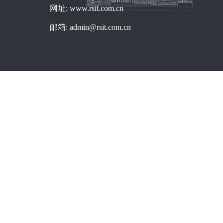
网址: www.rsit.com.cn
邮箱: admin@rsit.com.cn