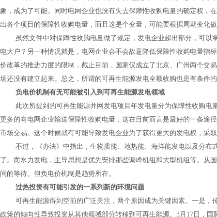
象，成为了可能。同时电网企业也没有失去保障性收购电量的确定权，在
出各个项目的保障性收购电量，而且这是个变量，可能要根据周期变化做
虽然文件中对保障性收购电量做了规定，发电企业超出部分，可以拿
电大户？另一种情况就是，电网企业会不会故意降低保障性收购电量指标
价改革的推进力度的限制，截止目前，国家仅成立了北京、广州两个交易
场还没有建立起来。总之，所谓的可再生能源发电全额收购也是有条件的
负电价机制有无可能被引入到可再生能源发电领域
此次所提到的可再生能源并网发电项目年发电量分为保障性收购电
更多的向电网企业输送保障性收购电量，这在目前而言是最好的一条途径
市场交易。这个时候就有可能导致发电企业为了获得更大的发电权，采取
不过，《办法》中指出，生物质能、地热能、海洋能发电以及分布
了。而水力发电，主导思想是优先安排那些调峰机组和大型机组等。从国
间的等待。但负电价机制是趋势所在。
过热投资有可能引发的一系列新的环境问题
可再生能源得到空前的广泛关注，两个原因成为关键因素。一是，
政策的倾向性导致投资从其他领域部分转移到可再生能源。
3
月
17
日，国