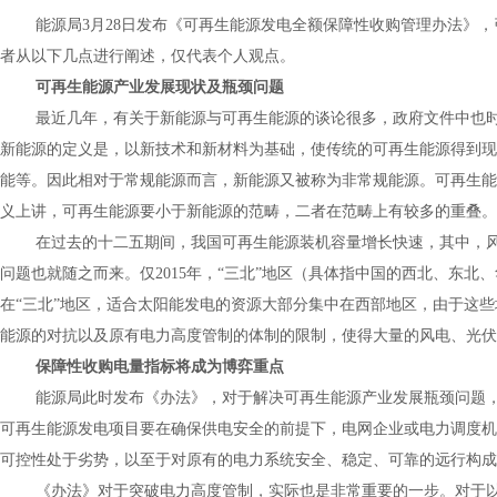
能源局
3
月
28
日发布《可再生能源发电全额保障性收购管理办法》，
者从以下几点进行阐述，仅代表个人观点。
可再生能源产业发展现状及瓶颈问题
最近几年，有关于新能源与可再生能源的谈论很多，政府文件中也
新能源的定义是，以新技术和新材料为基础，使传统的可再生能源得到现
能等。因此相对于常规能源而言，新能源又被称为非常规能源。可再生能
义上讲，可再生能源要小于新能源的范畴，二者在范畴上有较多的重叠。
在过去的十二五期间，我国可再生能源装机容量增长快速，其中，
问题也就随之而来。仅
2015
年，“三北”地区（具体指中国的西北、东北
在“三北”地区，适合太阳能发电的资源大部分集中在西部地区，由于这
能源的对抗以及原有电力高度管制的体制的限制，使得大量的风电、光伏
保障性收购电量指标将成为博弈重点
能源局此时发布《办法》，对于解决可再生能源产业发展瓶颈问题
可再生能源发电项目要在确保供电安全的前提下，电网企业或电力调度机
可控性处于劣势，以至于对原有的电力系统安全、稳定、可靠的远行构成
《办法》对于突破电力高度管制，实际也是非常重要的一步。对于