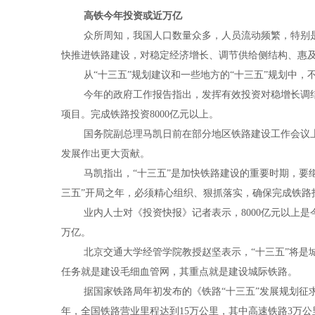
高铁今年投资或近万亿
众所周知，我国人口数量众多，人员流动频繁，特别
快推进铁路建设，对稳定经济增长、调节供给侧结构、惠
从“十三五”规划建议和一些地方的“十三五”规划中
今年的政府工作报告指出，发挥有效投资对稳增长调
项目。完成铁路投资
8000
亿元以上。
国务院副总理马凯日前在部分地区铁路建设工作会议
发展作出更大贡献。
马凯指出，“十三五”是加快铁路建设的重要时期，
三五”开局之年，必须精心组织、狠抓落实，确保完成铁路
业内人士对《投资快报》记者表示，
8000
亿元以上是
万亿。
北京交通大学经管学院教授赵坚表示，“十三五”将
任务就是建设毛细血管网，其重点就是建设城际铁路。
据国家铁路局年初发布的《铁路“十三五”发展规划征
年，全国铁路营业里程达到
15
万公里，其中高速铁路
3
万公