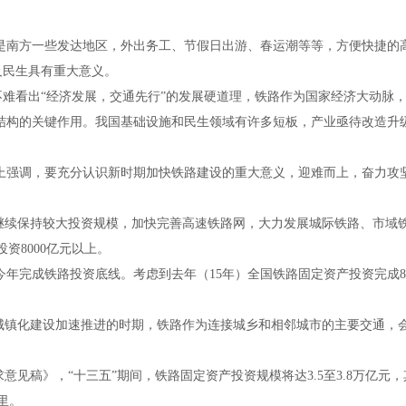
是南方一些发达地区，外出务工、节假日出游、春运潮等等，方便快捷的
及民生具有重大意义。
，不难看出“经济发展，交通先行”的发展硬道理，铁路作为国家经济大动
结构的关键作用。我国基础设施和民生领域有许多短板，产业亟待改造升级
上强调，要充分认识新时期加快铁路建设的重大意义，迎难而上，奋力攻
要继续保持较大投资规模，加快完善高速铁路网，大力发展城际铁路、市域
投资
8000
亿元以上。
今年完成铁路投资底线。考虑到去年（
15
年）全国铁路固定资产投资完成
8
是城镇化建设加速推进的时期，铁路作为连接城乡和相邻城市的主要交通，
求意见稿》，“十三五”期间，铁路固定资产投资规模将达
3.5
至
3.8
万亿元，
里。