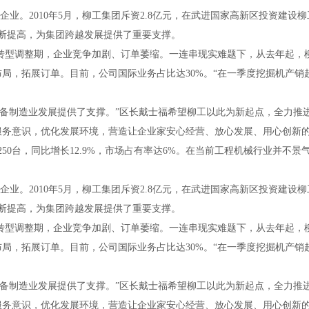
企业。
2010
年
5
月，柳工集团斥资
2.8
亿元，在武进国家高新区投资建设柳
断提高，为集团跨越发展提供了重要支撑。
转型调整期，企业竞争加剧、订单萎缩。一连串现实难题下，从去年起，
布局，拓展订单。目前，公司国际业务占比达
30%
。“在一季度挖掘机产销
装备制造业发展提供了支撑。”区长戴士福希望柳工以此为新起点，全力推
服务意识，优化发展环境，营造让企业家安心经营、放心发展、用心创新
250
台，同比增长
12.9%
，市场占有率达
6%
。在当前工程机械行业并不景
企业。
2010
年
5
月，柳工集团斥资
2.8
亿元，在武进国家高新区投资建设柳
断提高，为集团跨越发展提供了重要支撑。
转型调整期，企业竞争加剧、订单萎缩。一连串现实难题下，从去年起，
布局，拓展订单。目前，公司国际业务占比达
30%
。“在一季度挖掘机产销
装备制造业发展提供了支撑。”区长戴士福希望柳工以此为新起点，全力推
服务意识，优化发展环境，营造让企业家安心经营、放心发展、用心创新