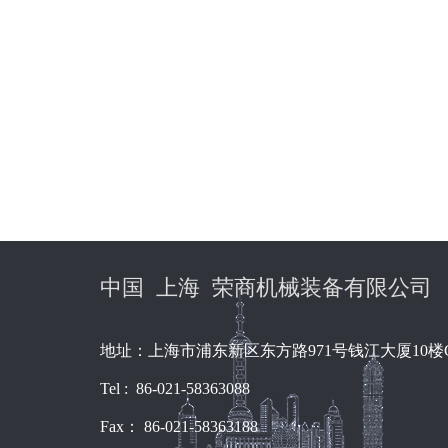
中国 上海 荣商机械装备有限公司
地址：上海市浦东新区东方路971号钱江大厦10楼
Tel : 86-021-58363088
Fax： 86-021-58363188