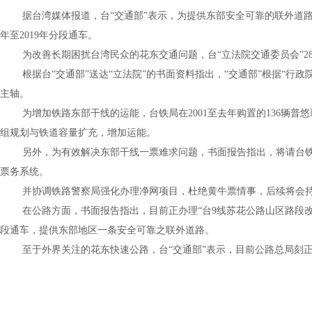
据台湾媒体报道，台“交通部”表示，为提供东部安全可靠的联外道
年至
2019
年分段通车。
为改善长期困扰台湾民众的花东交通问题，台“立法院交通委员会”
2
根据台“交通部”送达“立法院”的书面资料指出，“交通部”根据“行
主轴。
为增加铁路东部干线的运能，台铁局在
2001
至去年购置的
136
辆普悠
组规划与铁道容量扩充，增加运能。
另外，为有效解决东部干线一票难求问题，书面报告指出，将请台
票务系统。
并协调铁路警察局强化办理净网项目，杜绝黄牛票情事，后续将会
在公路方面，书面报告指出，目前正办理“台
9
线苏花公路山区路段改
段通车，提供东部地区一条安全可靠之联外道路。
至于外界关注的花东快速公路，台“交通部”表示，目前公路总局刻